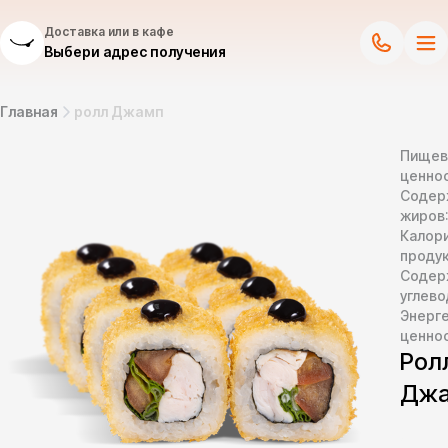
Доставка или в кафе
Выбери адрес получения
Главная
ролл Джамп
Пищев
ценнос
Содер
жиров
Калор
продук
Содер
углево
Энерг
ценно
Рол
Дж