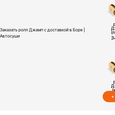
Д
Заказать ролл Джамп с доставкой в Боре |
(
Автосуши
3
Д
(
3
+